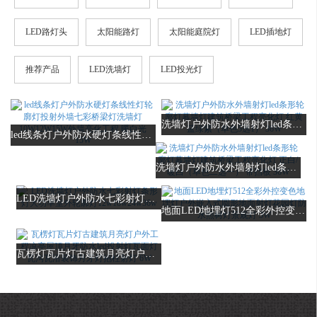
LED路灯头
太阳能路灯
太阳能庭院灯
LED插地灯
推荐产品
LED洗墙灯
LED投光灯
洗墙灯户外防水外墙射灯led条形轮廓灯幕墙灯建筑桥梁工程亮化灯 红黄蓝绿紫（单色5选1） 36W
led线条灯户外防水硬灯条线性灯轮廓灯投射外墙七彩桥梁灯洗墙灯10W12W15W外墙亮化工程 暖白光 15W
洗墙灯户外防水外墙射灯led条形轮廓灯幕墙灯建筑桥梁工程亮化灯 正白/暖白（单色二选一） 带挡板 36W
LED洗墙灯户外防水七彩射灯条形灯大功率室外轮廓灯12w18w24w36w
地面LED地埋灯512全彩外控变色地埋灯户外嵌入式圆形地面射灯花园灯防水照树灯景观灯 3W
瓦楞灯瓦片灯古建筑月亮灯户外工程凉亭屋顶月牙防水led投射灯瓦面灯瓦沟瓦沿装饰月牙灯抱柱射灯 6W