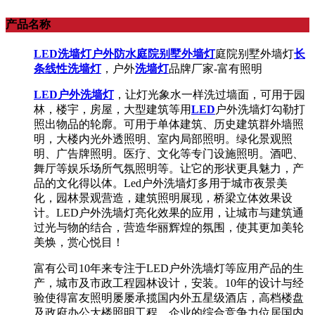
产品名称
LED洗墙灯户外防水
庭院别墅外墙灯
庭院别墅外墙灯
长
条线性洗墙灯
，户外
洗墙灯
品牌厂家-富有照明
LED户外洗墙灯
，让灯光象水一样洗过墙面，可用于园
林，楼宇，房屋，大型建筑等用
LED
户外洗墙灯勾勒打
照出物品的轮廓。可用于单体建筑、历史建筑群外墙照
明，大楼内光外透照明、室内局部照明。绿化景观照
明、广告牌照明。医疗、文化等专门设施照明。酒吧、
舞厅等娱乐场所气氛照明等。让它的形状更具魅力，产
品的文化得以体。Led户外洗墙灯多用于城市夜景美
化，园林景观营造，建筑照明展现，桥梁立体效果设
计。LED户外洗墙灯亮化效果的应用，让城市与建筑通
过光与物的结合，营造华丽辉煌的氛围，使其更加美轮
美焕，赏心悦目！
富有公司10年来专注于LED户外洗墙灯等应用产品的生
产，城市及市政工程园林设计，安装。10年的设计与经
验使得富友照明屡屡承揽国内外五星级酒店，高档楼盘
及政府办公大楼照明工程，企业的综合竞争力位居国内