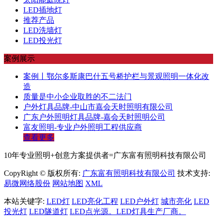
LED插地灯
推荐产品
LED洗墙灯
LED投光灯
案例展示
案例丨鄂尔多斯康巴什五号桥护栏与景观照明一体化改
造
质量是中小企业取胜的不二法门
户外灯具品牌-中山市嘉会天时照明有限公司
广东户外照明灯具品牌-嘉会天时照明公司
富友照明-专业户外照明工程供应商
查看更多
10年专业照明+创意方案提供者=广东富有照明科技有限公司
CopyRight © 版权所有:
广东富有照明科技有限公司
技术支持:
易微网络股份
网站地图
XML
本站关键字:
LED灯
LED亮化工程
LED户外灯
城市亮化
LED
投光灯
LED隧道灯
LED点光源。LED灯具生产厂商。